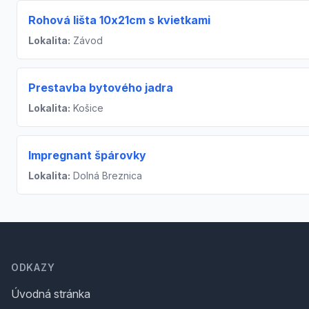
Rohová lišta 10x21cm s kvietkami
Lokalita:
Závod
Prestavba bytového jadra
Lokalita:
Košice
Impregnant špárovky
Lokalita:
Dolná Breznica
Footer
ODKAZY
Úvodná stránka