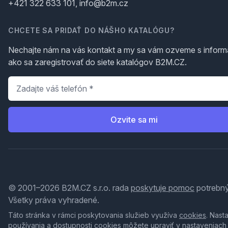
+421 322 633 101, info@b2m.cz
CHCETE SA PRIDAŤ DO NÁŠHO KATALÓGU?
Nechajte nám na vás kontakt a my sa vám ozveme s inform
ako sa zaregistrovať do siete katalógov B2M.CZ.
Telefón
*
Ozvite sa mi
© 2001–2026 B2M.CZ s.r.o. rada
poskytuje pomoc
potrebný
Všetky práva vyhradené.
Táto stránka v rámci poskytovania služieb využíva
cookies
. Nast
používania a dostupnosti cookies môžete upraviť v nastaveniach