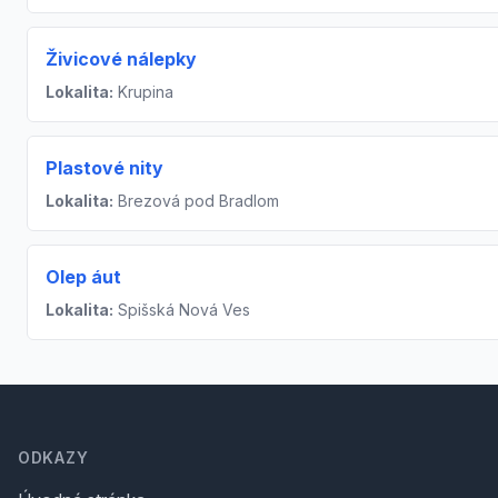
Živicové nálepky
Lokalita:
Krupina
Plastové nity
Lokalita:
Brezová pod Bradlom
Olep áut
Lokalita:
Spišská Nová Ves
Footer
ODKAZY