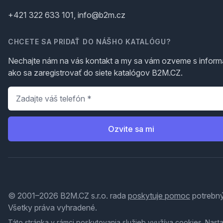
+421 322 633 101, info@b2m.cz
CHCETE SA PRIDAŤ DO NÁŠHO KATALÓGU?
Nechajte nám na vás kontakt a my sa vám ozveme s inform
ako sa zaregistrovať do siete katalógov B2M.CZ.
Telefón
*
Ozvite sa mi
© 2001–2026 B2M.CZ s.r.o. rada
poskytuje pomoc
potrebný
Všetky práva vyhradené.
Táto stránka v rámci poskytovania služieb využíva
cookies
. Nast