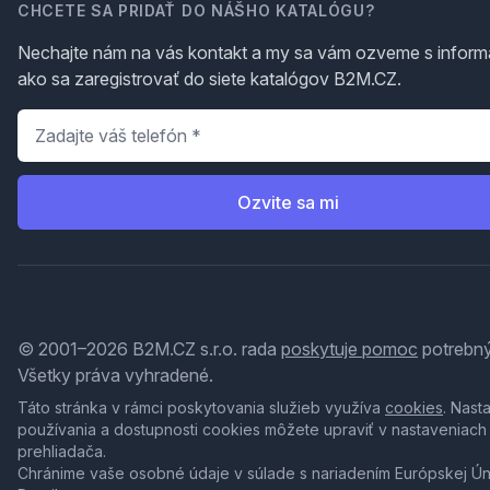
CHCETE SA PRIDAŤ DO NÁŠHO KATALÓGU?
Nechajte nám na vás kontakt a my sa vám ozveme s inform
ako sa zaregistrovať do siete katalógov B2M.CZ.
Telefón
*
Ozvite sa mi
© 2001–2026 B2M.CZ s.r.o. rada
poskytuje pomoc
potrebný
Všetky práva vyhradené.
Táto stránka v rámci poskytovania služieb využíva
cookies
. Nast
používania a dostupnosti cookies môžete upraviť v nastaveniach
prehliadača.
Chránime vaše osobné údaje v súlade s nariadením Európskej Ú