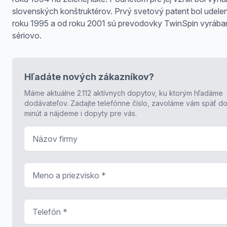
slovenských konštruktérov. Prvý svetový patent bol udele
roku 1995 a od roku 2001 sú prevodovky TwinSpin vyrába
sériovo.
Hľadáte nových zákazníkov?
Máme aktuálne 2.112 aktívnych dopytov, ku ktorým hľadáme
dodávateľov. Zadajte telefónne číslo, zavoláme vám späť do
minút a nájdeme i dopyty pre vás.
Názov firmy
Meno a priezvisko
*
Telefón
*