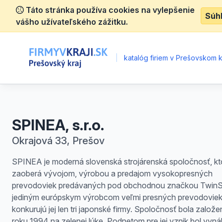
Táto stránka používa cookies na vylepšenie
Súh
vášho užívateľského zážitku.
|
katalóg firiem v Prešovskom k
SPINEA, s.r.o.
Okrajová 33, Prešov
SPINEA je moderná slovenská strojárenská spoločnosť, kt
zaoberá vývojom, výrobou a predajom vysokopresných
prevodoviek predávaných pod obchodnou značkou TwinSp
jediným európskym výrobcom veľmi presných prevodoviek
konkurujú jej len tri japonské firmy. Spoločnosť bola založe
roku 1994 na zelenej lúke. Podnetom pre jej vznik bol vyná