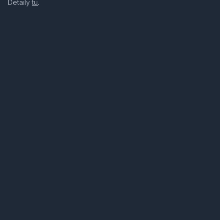
Detaily
tu
.