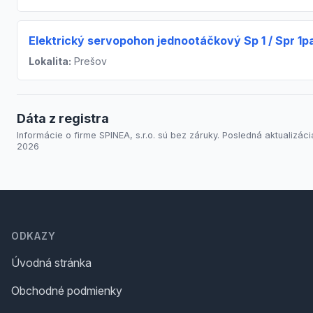
Elektrický servopohon jednootáčkový Sp 1 / Spr 1p
Lokalita:
Prešov
Dáta z registra
Informácie o firme SPINEA, s.r.o. sú bez záruky. Posledná aktualizácia
2026
Footer
ODKAZY
Úvodná stránka
Obchodné podmienky