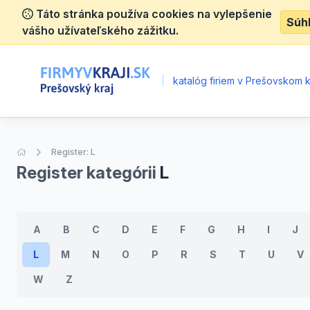
Táto stránka používa cookies na vylepšenie
Súh
vášho užívateľského zážitku.
|
katalóg firiem v Prešovskom k
Úvodná stránka
Register: L
Register kategórii
L
A
B
C
D
E
F
G
H
I
J
L
M
N
O
P
R
S
T
U
V
W
Z