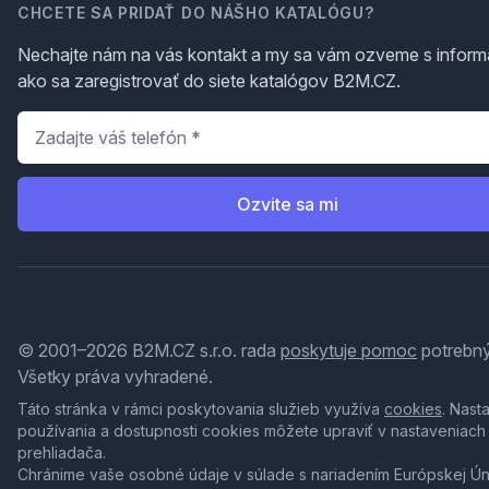
CHCETE SA PRIDAŤ DO NÁŠHO KATALÓGU?
Nechajte nám na vás kontakt a my sa vám ozveme s inform
ako sa zaregistrovať do siete katalógov B2M.CZ.
Telefón
*
Ozvite sa mi
© 2001–2026 B2M.CZ s.r.o. rada
poskytuje pomoc
potrebný
Všetky práva vyhradené.
Táto stránka v rámci poskytovania služieb využíva
cookies
. Nast
používania a dostupnosti cookies môžete upraviť v nastaveniach
prehliadača.
Chránime vaše osobné údaje v súlade s nariadením Európskej Ú