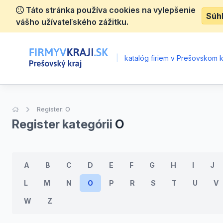
Táto stránka používa cookies na vylepšenie
Súh
vášho užívateľského zážitku.
|
katalóg firiem v Prešovskom k
Úvodná stránka
Register: O
Register kategórii
O
A
B
C
D
E
F
G
H
I
J
L
M
N
O
P
R
S
T
U
V
W
Z