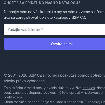
CHCETE SA PRIDAŤ DO NÁŠHO KATALÓGU?
Nechajte nám na vás kontakt a my sa vám ozveme s inform
ako sa zaregistrovať do siete katalógov B2M.CZ.
Telefón
*
Ozvite sa mi
© 2001–2026 B2M.CZ s.r.o. rada
poskytuje pomoc
potrebný
Všetky práva vyhradené.
Táto stránka v rámci poskytovania služieb využíva
cookies
. Nast
používania a dostupnosti cookies môžete upraviť v nastaveniach
prehliadača.
Chránime vaše osobné údaje v súlade s nariadením Európskej Ú